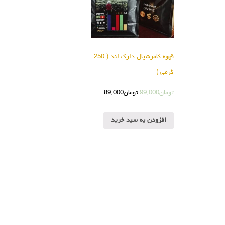
قهوه کامرشیال دارک لند ( 250
گرمی )
تومان
99,000
تومان
89,000
افزودن به سبد خرید