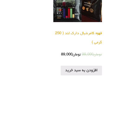
قهوه کامرشیال دارک لند ( 250
گرمی )
تومان
99,000
تومان
89,000
افزودن به سبد خرید