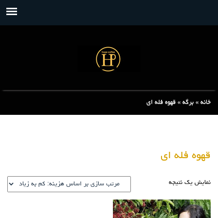
خانه
»
برگه
»
قهوه فله ای
قهوه فله ای
نمایش یک نتیجه