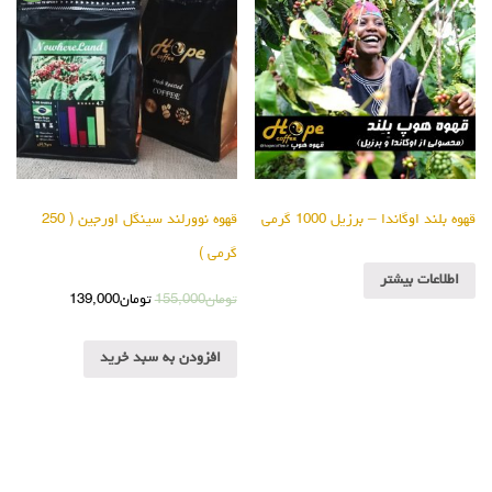
قهوه بلند اوگاندا – برزیل 1000 گرمی
قهوه نوورلند سینگل اورجین ( 250
گرمی )
اطلاعات بیشتر
تومان
155,000
تومان
139,000
افزودن به سبد خرید