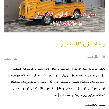
راه اندازی کافه سیار
توسط:
بدون دیدگاه
تجهیزات کافه سیار خرید ون مناسب با شغل کافه سیار یا خرید ون قدیمی
ارزان‌تر ولی با هزینۀ تجهیز آن برای پروانۀ بهداشت سماور، دستگاه قهوه‌جوش،
اسپرسوساز، دستگاه شیکر، مخلوط‌کن فر و گاز رومیزی، ساندویچ‌ساز، دستگاه
گریل، سرخ‌کن، فر پیتزا (با تمامی وسایل)، کپسول گاز یخچال، فریزر بستنی
دستگاه موتور برق سینک و منبع آب، […]
بیشتر بخوانید...