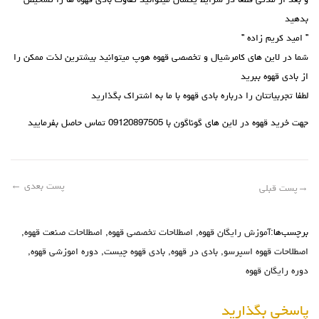
و بعد از مدتی قطعا در شرایط یکسان میتوانید تفاوت بادی قهوه ها را تشخیص
بدهید
” امید کریم زاده ”
شما در لاین های کامرشیال و تخصصی قهوه هوپ میتوانید بیشترین لذت ممکن را
از بادی قهوه ببرید
لطفا تجربیاتتان را درباره بادی قهوه با ما به اشتراک بگذارید
جهت خرید قهوه در لاین های گوناگون با 09120897505 تماس حاصل بفرمایید
پست بعدی
←
→
پست قبلی
برچسب‌ها:
آموزش رایگان قهوه
,
اصطلاحات تخصصی قهوه
,
اصطلاحات صنعت قهوه
,
اصطلاحات قهوه اسپرسو
,
بادی در قهوه
,
بادی قهوه چیست
,
دوره اموزشی قهوه
,
دوره رایگان قهوه
پاسخی بگذارید