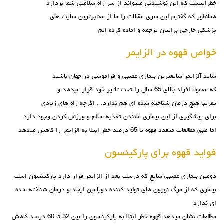
خطراتیست که این نوشیدنی میتواند از سر راه سلامتی شما بردارد
همانطور که گفتیم این سری مقالات را ما از معتبرترین سایت های
پزشکی خارجی برایتان ترجمه و اماده کرده ایم
خواص قهوه در الزایمر
شاید آلزایمر شایعترین بیماری عصبی و فراموشی در جهان باشید
که معمولا افراد بالای 65 سال را تحت تاثیر خود قرار میدهد و
تقریبا هیچ درمان شناخته شده ای هم ندارد. . اگرچه راه های زیادی
برای پیشگیری از این بیماری مانندن تغذیه سالم و ورزش کردن وجود دارد
اما طبق مطالعات متعدد قهوه تا 65 درصد خطر ابتلا به الزایمر را کاهش میدهد
فواید قهوه برای پارکینسون
دومین بیماری عصبی شایع که درست بعد از الزایمر قرار دارد پارکینسون است
بیماری که از مرگ نورون های تولید کننده دوپامین ایجاد و درمان شناخته شده
ای ندارد
مطالعات نشان میدهد قهوه خطر ابتلا به پارکینسون را بین 32 تا 60 درصد کاهش