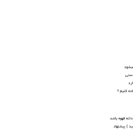
میشود
دستی
رد
ده کنیم ؟
دانه قهوه باشد
ید ) پیشنهاد