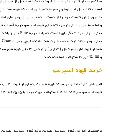
میکنیم مقدار کمتری بخرید و از فروشنده بخواهید قبل از تحویل آن 
آسیاب کند دلیل این موضوع هم به خاطر این است که قهوه بعد از 
به مرور زمان کیفیت خود را از دست میدهد. پس از پودر های اماده
و اما مهمترین و اصلی ترین نکته برای قهوه اسپرسو درجه آسیاب ق
یعنی میزان خرد شدگی قهوه است که باید درجه Fine یا ریز باشد یعنی نه
خیلی پودر مانند ترک و نه خیلی درشت ماننده فرنچ پرس Coarse. درمورد نوع قهوه هم
شما از قهوه های کامرشیال ( تجاری ) و ترکیبی تا حتی قهوه های سی
و 100% عربیکا میتوانید استفاده کنید.
خرید قهوه اسپرسو
لاین های دارک لند و دریم لند قهوه هوپ نمونه ای از قهوه مناسب ب
قهوه اسپرسو میباشند که شما میتوانید جهت خرید با ۰۹۱۲۰۸۹۷۵۰۵ تماس حاصل بفرمایید
برچسب‌ها:
آموزش قهوه اسپرسو
,
بهترین برند قهوه اسپرسو
,
بهترین 