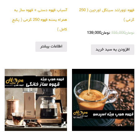
قهوه نوورلند سینگل اورجین ( 250
آسیاب قهوه دستی + قهوه ساز به
گرمی )
همراه بسته قهوه 250 گرمی ( پکیج
کامل )
تومان
155,000
تومان
139,000
اطلاعات بیشتر
افزودن به سبد خرید