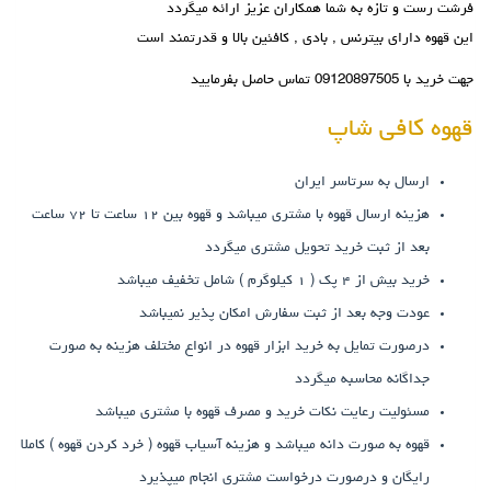
فرشت رست و تازه به شما همکاران عزیز ارائه میگردد
این قهوه دارای بیترنس , بادی , کافئین بالا و قدرتمند است
جهت خرید با 09120897505 تماس حاصل بفرمایید
قهوه کافی شاپ
ارسال به سرتاسر ایران
هزینه ارسال قهوه با مشتری میباشد و قهوه بین ۱۲ ساعت تا ۷۲ ساعت
بعد از ثبت خرید تحویل مشتری میگردد
خرید بیش از ۴ پک ( ۱ کیلوگرم ) شامل تخفیف میباشد
عودت وجه بعد از ثبت سفارش امکان پذیر نمیباشد
درصورت تمایل به خرید ابزار قهوه در انواع مختلف هزینه به صورت
جداگانه محاسبه میگردد
مسئولیت رعایت نکات خرید و مصرف قهوه با مشتری میباشد
قهوه به صورت دانه میباشد و هزینه آسیاب قهوه ( خرد کردن قهوه ) کاملا
رایگان و درصورت درخواست مشتری انجام میپذیرد