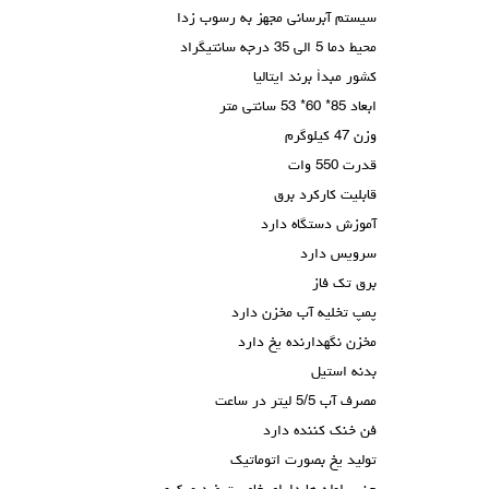
سیستم آبرسانی مجهز به رسوب زدا
محیط دما 5 الی 35 درجه سانتیگراد
کشور مبدأ برند ایتالیا
ابعاد 85* 60* 53 سانتی متر
وزن 47 کیلوگرم
قدرت 550 وات
قابلیت کارکرد برق
آموزش دستگاه دارد
سرویس دارد
برق تک فاز
پمپ تخلیه آب مخزن دارد
مخزن نگهدارنده یخ دارد
بدنه استیل
مصرف آب 5/5 لیتر در ساعت
فن خنک کننده دارد
تولید یخ بصورت اتوماتیک